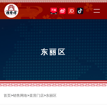
东丽区
>
>
>
首页
销售网络
直营门店
东丽区