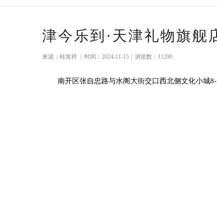
津今乐到·天津礼物旗舰
来源：桂发祥
|
时间：2024-11-15
|
浏览数：11290
南开区张自忠路与水阁大街交口西北侧文化小城8-1