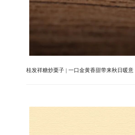
桂发祥糖炒栗子 | 一口金黄香甜带来秋日暖意