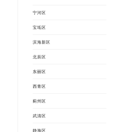
宁河区
宝坻区
滨海新区
北辰区
东丽区
西青区
蓟州区
武清区
静海区