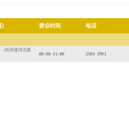
)
营业时间
电话
号（杭州道河北路
08:00-21:00
2583 3951