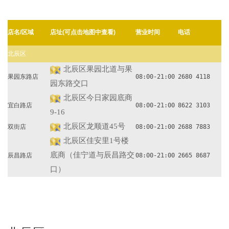
店名/区域
店址(可点击地图中查看)
营业时间
电话
北辰区
北辰区果园北道与果
果园东路店
08:00-21:00
2680 4118
园东路交口
北辰区今日家园底商
宜白路店
08:00-21:00
8622 3103
9-16
北辰区龙顺道45号
双街店
08:00-21:00
2688 7883
北辰区佳安里1号楼
底商（佳宁道与辰昌路交
辰昌路店
08:00-21:00
2665 8687
口）