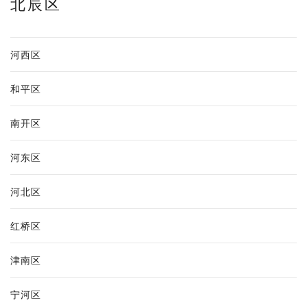
北辰区
河西区
和平区
南开区
河东区
河北区
红桥区
津南区
宁河区